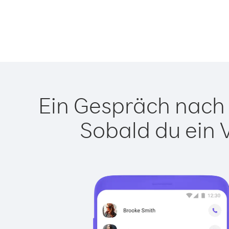
Ein Gespräch nach 
Sobald du ein 