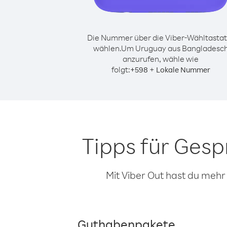
Die Nummer über die Viber-Wähltastat
wählen.
Um Uruguay aus Bangladesc
anzurufen, wähle wie
folgt:
+
+
598
Lokale Nummer
Tipps für Ges
Mit Viber Out hast du mehr
Guthabenpakete