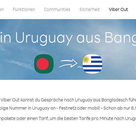
en
Funktionen
Communities
Sicherheit
Viber Out
u in Uruguay aus Ban
 Viber Out kannst du Gespräche nach Uruguay aus Bangladesch füh
ebige Nummer in Uruguay an - Festnetz oder mobil! - Schon ab nur 8.
pakete oder einen Tarif, um die besten Tarife pro Minute nach Urugu