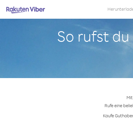
Herunterlad
So rufst d
Mit
Rufe eine beli
Kaufe Guthaben