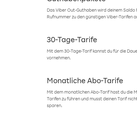
Das Viber Out-Guthaben wird deinem Saldo h
Rufnummer zu den günstigen Viber-Tarifen a
30-Tage-Tarife
Mit dem 30-Tage-Tarif kannst du für die Dau
vornehmen.
Monatliche Abo-Tarife
Mit dem monatlichen Abo-Tarif hast du die M
Tarifen zu führen und musst deinen Tarif nic
sparen.