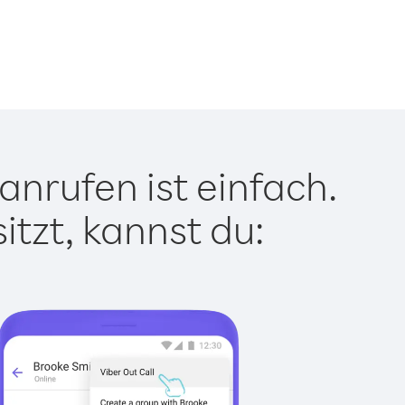
nrufen ist einfach.
tzt, kannst du: