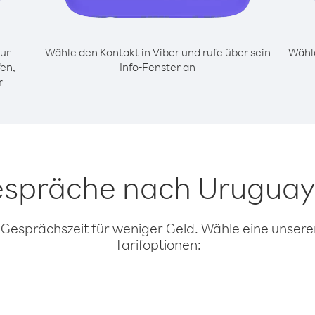
ur
Wähle den Kontakt in Viber und rufe über sein
Wähle
en,
Info-Fenster an
r
espräche nach Uruguay 
 Gesprächszeit für weniger Geld. Wähle eine unserer
Tarifoptionen: