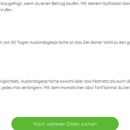
inzugefügt, wenn du einen Betrag kaufen. Mit deinem Guthaben kanns
nrufen.
er von 30 Tagen Auslandsgespräche an das Ziel deiner Wahl zu den g
öglichkeit, Auslandsgespräche sowohl über das Festnetz als auch ü
ht jedes mal verlängern. Mit dem monatlichen Abo-Tarif kannst du bei
Nach weiteren Zielen suchen