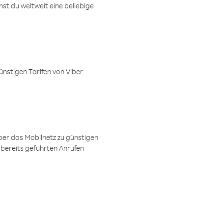
t du weltweit eine beliebige
ünstigen Tarifen von Viber
ber das Mobilnetz zu günstigen
 bereits geführten Anrufen