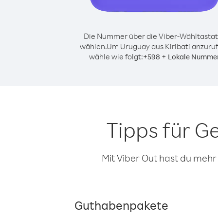
Die Nummer über die Viber-Wähltastat
wählen.
Um Uruguay aus Kiribati anzuruf
wähle wie folgt:
+
+
598
Lokale Numme
Tipps für G
Mit Viber Out hast du mehr
Guthabenpakete