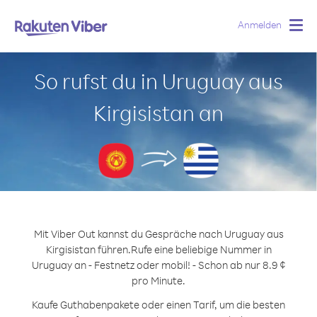
Anmelden
Togg
navig
So rufst du in Uruguay aus
Kirgisistan an
Mit Viber Out kannst du Gespräche nach Uruguay aus
Kirgisistan führen.
Rufe eine beliebige Nummer in
Uruguay an - Festnetz oder mobil! - Schon ab nur 8.9 ¢
pro Minute.
Kaufe Guthabenpakete oder einen Tarif, um die besten