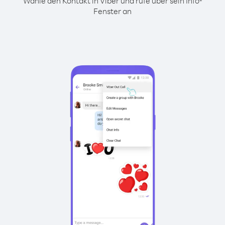
Wähle den Kontakt in Viber und rufe über sein Info-
Fenster an