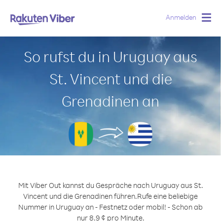
Anmelden
Togg
navig
So rufst du in Uruguay aus
St. Vincent und die
Grenadinen an
Mit Viber Out kannst du Gespräche nach Uruguay aus St.
Vincent und die Grenadinen führen.
Rufe eine beliebige
Nummer in Uruguay an - Festnetz oder mobil! - Schon ab
nur 8.9 ¢ pro Minute.