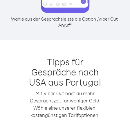
Wähle aus der Gesprächsleiste die Option „Viber Out-
Anruf“
Tipps für
Gespräche nach
USA aus Portugal
Mit Viber Out hast du mehr
Gesprächszeit für weniger Geld.
Wähle eine unserer flexiblen,
kostengünstigen Tarifoptionen: