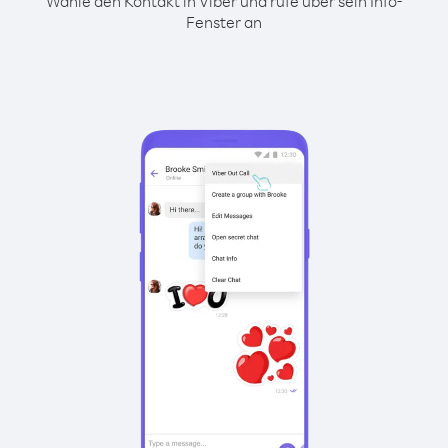
Wähle den Kontakt in Viber und rufe über sein Info-
Fenster an