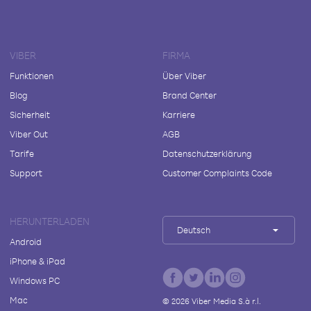
VIBER
FIRMA
Funktionen
Über Viber
Blog
Brand Center
Sicherheit
Karriere
Viber Out
AGB
Tarife
Datenschutzerklärung
Support
Customer Complaints Code
HERUNTERLADEN
Deutsch
Android
iPhone & iPad
Windows PC
Mac
©
2026
Viber Media S.à r.l.