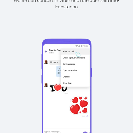
Wähle den Kontakt in Viber und rufe über sein Info-
Fenster an