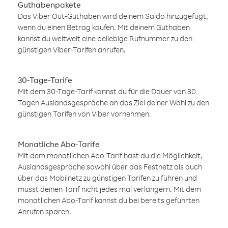
Guthabenpakete
Das Viber Out-Guthaben wird deinem Saldo hinzugefügt,
wenn du einen Betrag kaufen. Mit deinem Guthaben
kannst du weltweit eine beliebige Rufnummer zu den
günstigen Viber-Tarifen anrufen.
30-Tage-Tarife
Mit dem 30-Tage-Tarif kannst du für die Dauer von 30
Tagen Auslandsgespräche an das Ziel deiner Wahl zu den
günstigen Tarifen von Viber vornehmen.
Monatliche Abo-Tarife
Mit dem monatlichen Abo-Tarif hast du die Möglichkeit,
Auslandsgespräche sowohl über das Festnetz als auch
über das Mobilnetz zu günstigen Tarifen zu führen und
musst deinen Tarif nicht jedes mal verlängern. Mit dem
monatlichen Abo-Tarif kannst du bei bereits geführten
Anrufen sparen.