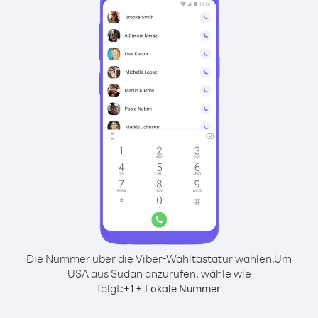
Die Nummer über die Viber-Wähltastatur wählen.
Um
USA aus Sudan anzurufen, wähle wie
folgt:
+
+
1
Lokale Nummer