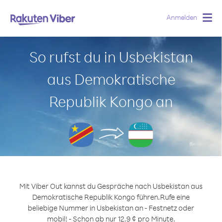
Anmelden
Togg
navig
So rufst du in Usbekistan
aus Demokratische
Republik Kongo an
Mit Viber Out kannst du Gespräche nach Usbekistan aus
Demokratische Republik Kongo führen.
Rufe eine
beliebige Nummer in Usbekistan an - Festnetz oder
mobil! - Schon ab nur 12.9 ¢ pro Minute.