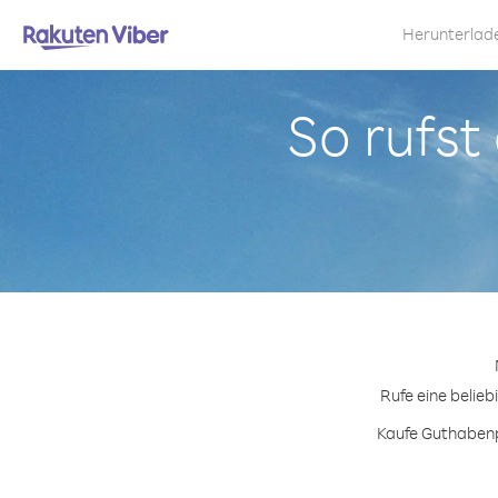
Herunterlad
So rufst
Rufe eine belieb
Kaufe Guthabenpa