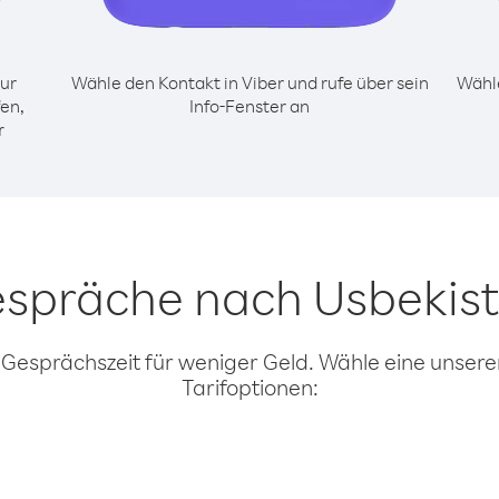
ur
Wähle den Kontakt in Viber und rufe über sein
Wähle
en,
Info-Fenster an
r
espräche nach Usbekis
 Gesprächszeit für weniger Geld. Wähle eine unserer
Tarifoptionen: