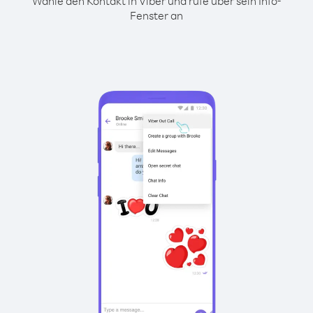
Wähle den Kontakt in Viber und rufe über sein Info-
Fenster an