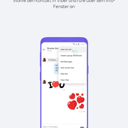
Wähle den Kontakt in Viber und rufe über sein Info-
Fenster an