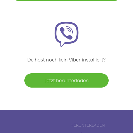
Du hast noch kein Viber installiert?
Jetzt herunterladen
HERUNTERLADEN