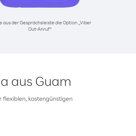
 aus der Gesprächsleiste die Option „Viber
Out-Anruf“
ela aus Guam
 flexiblen, kostengünstigen