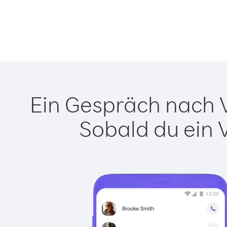
Ein Gespräch nach V
Sobald du ein 