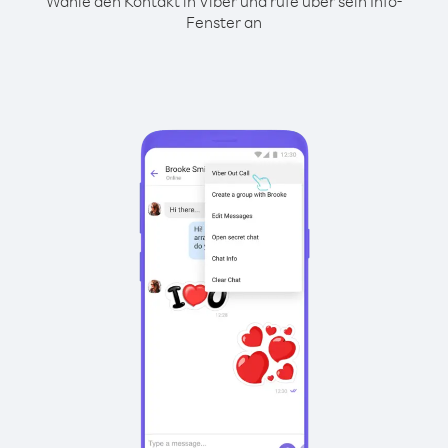
Wähle den Kontakt in Viber und rufe über sein Info-
Fenster an