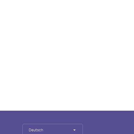
Deutsch