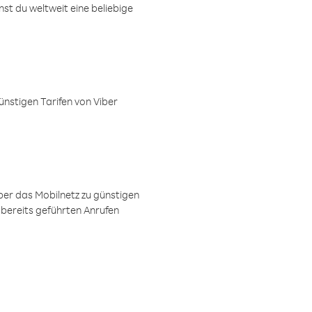
t du weltweit eine beliebige
ünstigen Tarifen von Viber
ber das Mobilnetz zu günstigen
 bereits geführten Anrufen