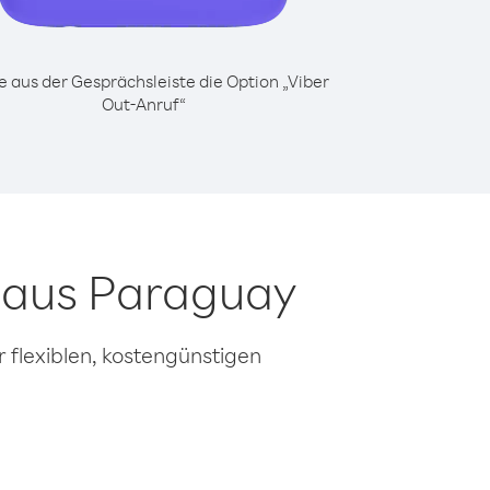
 aus der Gesprächsleiste die Option „Viber
Out-Anruf“
 aus Paraguay
 flexiblen, kostengünstigen