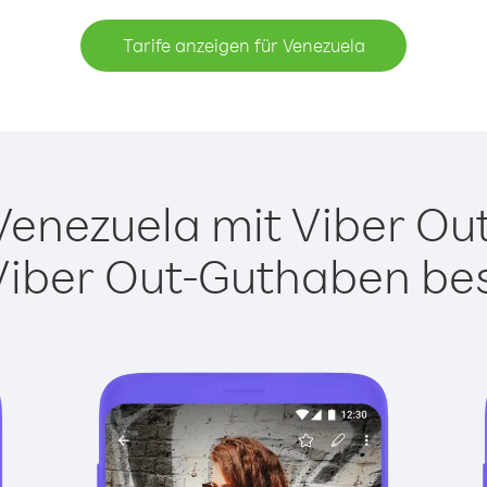
Tarife anzeigen für Venezuela
enezuela mit Viber Out 
Viber Out-Guthaben besi