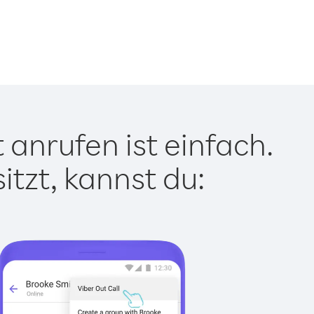
anrufen ist einfach.
tzt, kannst du: