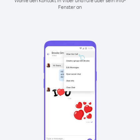
Wähle den Kontakt in Viber und rufe über sein Info-
Fenster an