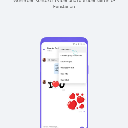
Wähle den Kontakt in Viber und rufe über sein Info-
Fenster an