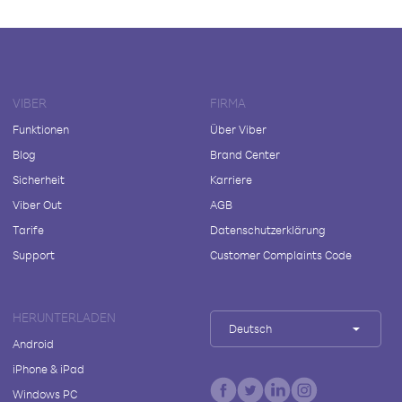
VIBER
FIRMA
Funktionen
Über Viber
Blog
Brand Center
Sicherheit
Karriere
Viber Out
AGB
Tarife
Datenschutzerklärung
Support
Customer Complaints Code
HERUNTERLADEN
Deutsch
Android
iPhone & iPad
Windows PC