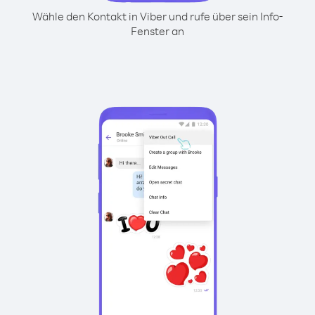
Wähle den Kontakt in Viber und rufe über sein Info-
Fenster an