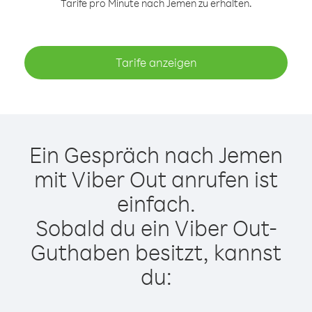
Tarife pro Minute nach Jemen zu erhalten.
Tarife anzeigen
Ein Gespräch nach Jemen
mit Viber Out anrufen ist
einfach.
Sobald du ein Viber Out-
Guthaben besitzt, kannst
du: