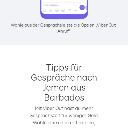
Wähle aus der Gesprächsleiste die Option „Viber Out-
Anruf“
Tipps für
Gespräche nach
Jemen aus
Barbados
Mit Viber Out hast du mehr
Gesprächszeit für weniger Geld.
Wähle eine unserer flexiblen,