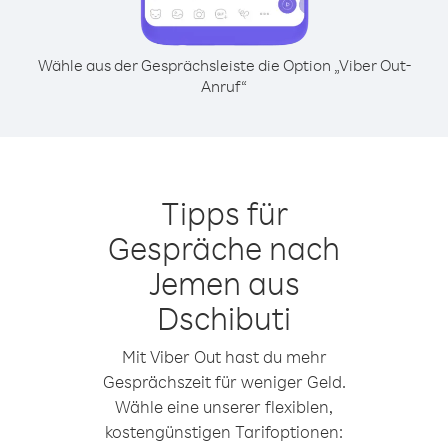
Wähle aus der Gesprächsleiste die Option „Viber Out-
Anruf“
Tipps für
Gespräche nach
Jemen aus
Dschibuti
Mit Viber Out hast du mehr
Gesprächszeit für weniger Geld.
Wähle eine unserer flexiblen,
kostengünstigen Tarifoptionen: