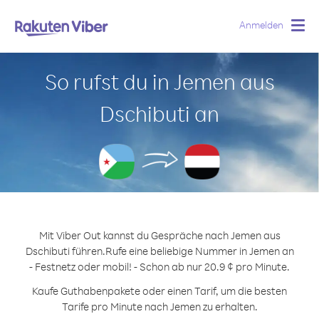
Anmelden
Togg
navig
So rufst du in Jemen aus
Dschibuti an
Mit Viber Out kannst du Gespräche nach Jemen aus
Dschibuti führen.
Rufe eine beliebige Nummer in Jemen an
- Festnetz oder mobil! - Schon ab nur 20.9 ¢ pro Minute.
Kaufe Guthabenpakete oder einen Tarif, um die besten
Tarife pro Minute nach Jemen zu erhalten.