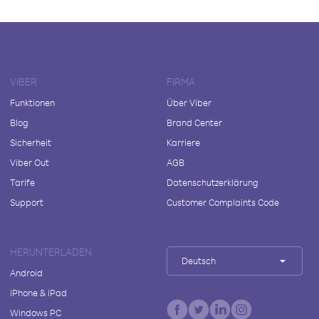
VIBER
FIRMA
Funktionen
Über Viber
Blog
Brand Center
Sicherheit
Karriere
Viber Out
AGB
Tarife
Datenschutzerklärung
Support
Customer Complaints Code
HERUNTERLADEN
Deutsch
Android
iPhone & iPad
Windows PC