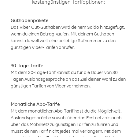
kostengünstigen Tarifoptionen:
Guthabenpakete
Das Viber Out-Guthaben wird deinem Saldo hinzugefügt,
wenn du einen Betrag kaufen. Mit deinem Guthaben
kannst du weltweit eine beliebige Rufnummer zu den
günstigen Viber-Tarifen anrufen.
30-Tage-Tarife
Mit dem 30-Tage-Tarif kannst du für die Dauer von 30
Tagen Auslandsgespräche an das Ziel deiner Wahl zu den
günstigen Tarifen von Viber vornehmen.
Monatliche Abo-Tarife
Mit dem monatlichen Abo-Tarif hast du die Möglichkeit,
Auslandsgespräche sowohl über das Festnetz als auch
über das Mobilnetz zu günstigen Tarifen zu führen und
musst deinen Tarif nicht jedes mal verlängern. Mit dem