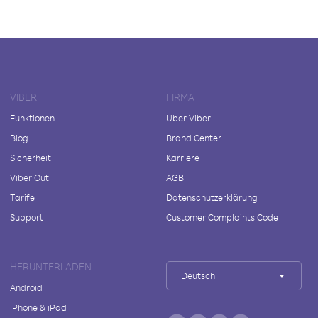
VIBER
FIRMA
Funktionen
Über Viber
Blog
Brand Center
Sicherheit
Karriere
Viber Out
AGB
Tarife
Datenschutzerklärung
Support
Customer Complaints Code
HERUNTERLADEN
Deutsch
Android
iPhone & iPad