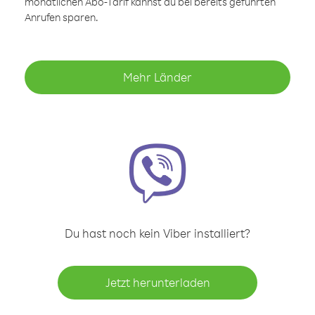
monatlichen Abo-Tarif kannst du bei bereits geführten
Anrufen sparen.
Mehr Länder
Du hast noch kein Viber installiert?
Jetzt herunterladen