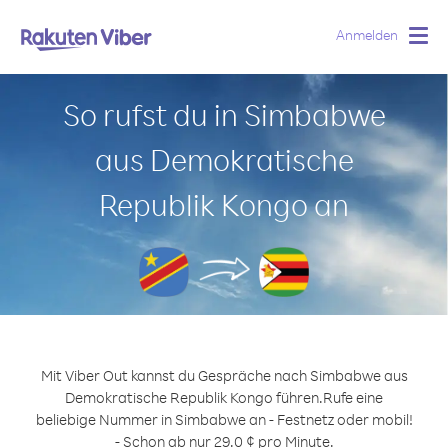
Anmelden
Togg
navig
So rufst du in Simbabwe
aus Demokratische
Republik Kongo an
Mit Viber Out kannst du Gespräche nach Simbabwe aus
Demokratische Republik Kongo führen.
Rufe eine
beliebige Nummer in Simbabwe an - Festnetz oder mobil!
- Schon ab nur 29.0 ¢ pro Minute.