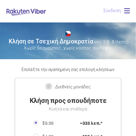
Σύνδεση
Togg
navig
Κλήση σε Τσεχική Δημοκρατία
από
3.0
¢/λεπτό
Χωρίς δεσμεύσεις, χωρίς κόστος σύνδεσης
Επιλέξτε την αγαπημένη σας επιλογή κλήσεων
Διεθνείς μονάδες
Κλήση προς οπουδήποτε
Κινητά και σταθερά
$9.99
~
333 λεπ.*