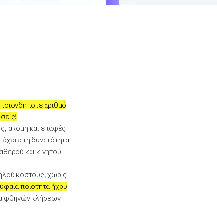
οποιονδήποτε αριθμό
σεις!
νώς, ακόμη και επαφές
ι έχετε τη δυνατότητα
αθερού και κινητού
μηλού κόστους, χωρίς
υφαία ποιότητα ήχου
σία φθηνών κλήσεων