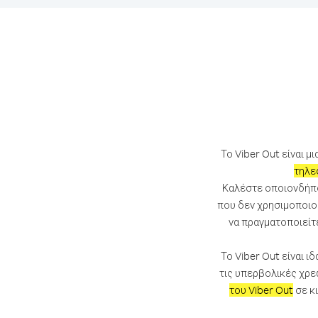
Το Viber Out είναι μ
τηλε
Καλέστε οποιονδήπ
που δεν χρησιμοποιού
να πραγματοποιείτ
Το Viber Out είναι 
τις υπερβολικές χρε
του Viber Out
σε κ