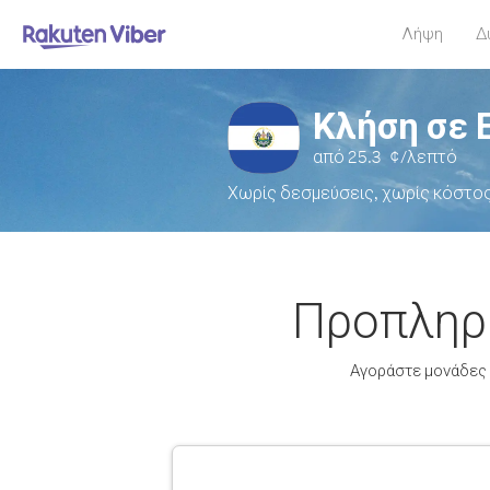
Λήψη
Δ
Κλήση σε 
από
25.3
¢/λεπτό
Χωρίς δεσμεύσεις, χωρίς κόστο
Προπληρω
Αγοράστε μονάδες V