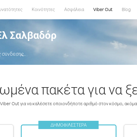
υνατότητες
Κοινότητες
Ασφάλεια
Viber Out
Blog
Ελ Σαλβαδόρ
ς σύνδεσης
μένα πακέτα για να ξ
iber Out για να καλέσετε οποιονδήποτε αριθμό στον κόσμο, ακόμα κ
ΔΗΜΟΦΙΛΈΣΤΕΡΑ