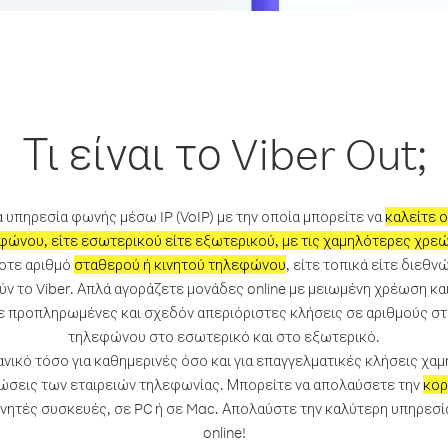
Τι είναι το Viber Out;
ια υπηρεσία φωνής μέσω IP (VoIP) με την οποία μπορείτε να
καλείτε 
φώνου, είτε εσωτερικού είτε εξωτερικού, με τις χαμηλότερες χρεώ
οτε αριθμό
σταθερού ή κινητού τηλεφώνου
, είτε τοπικά είτε διεθ
ν το Viber. Απλά αγοράζετε μονάδες online με μειωμένη χρέωση κα
ε προπληρωμένες και σχεδόν απεριόριστες κλήσεις σε αριθμούς στ
τηλεφώνου στο εσωτερικό και στο εξωτερικό.
ιδανικό τόσο για καθημερινές όσο και για επαγγελματικές κλήσεις χα
ώσεις των εταιρειών τηλεφωνίας. Μπορείτε να απολαύσετε την
κορ
ινητές συσκευές, σε PC ή σε Mac. Απολαύστε την καλύτερη υπηρε
online!