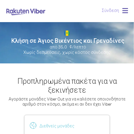
Σύνδεση
Togg
navig
Κλήση σε Άγιος Βικέντιος και Γρεναδίνες
από
35.0
¢/λεπτό
Χωρίς δεσμεύσεις, χωρίς κόστος σύνδεσης
Προπληρωμένα πακέτα για να
ξεκινήσετε
Αγοράστε μονάδες Viber Out για να καλέσετε οποιονδήποτε
αριθμό στον κόσμο, ακόμα κι αν δεν έχει Viber
Διεθνείς μονάδες