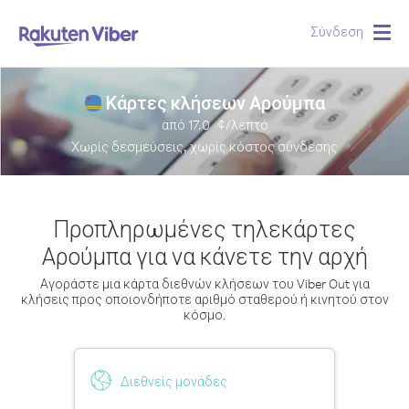
Σύνδεση
Togg
navig
Κάρτες κλήσεων Αρούμπα
από
17.0
¢/λεπτό
Χωρίς δεσμεύσεις, χωρίς κόστος σύνδεσης
Προπληρωμένες τηλεκάρτες
Αρούμπα για να κάνετε την αρχή
Αγοράστε μια κάρτα διεθνών κλήσεων του Viber Out για
κλήσεις προς οποιονδήποτε αριθμό σταθερού ή κινητού στον
κόσμο.
Διεθνείς μονάδες