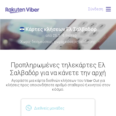
Σύνδεση
Togg
navig
Κάρτες κλήσεων Ελ Σαλβαδόρ
από
25.3
¢/λεπτό
Χωρίς δεσμεύσεις, χωρίς κόστος σύνδεσης
Προπληρωμένες τηλεκάρτες Ελ
Σαλβαδόρ για να κάνετε την αρχή
Αγοράστε μια κάρτα διεθνών κλήσεων του Viber Out για
κλήσεις προς οποιονδήποτε αριθμό σταθερού ή κινητού στον
κόσμο.
Διεθνείς μονάδες