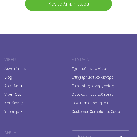
Κάντε λήψη τώρα
VIBER
ΕΤΑΙΡΕΊΑ
Δυνατότητες
Σχετικά με το Viber
Blog
Επιχειρηματικό κέντρο
Ασφάλεια
Ευκαιρίες συνεργασίας
Viber Out
Όροι και Προϋποθέσεις
Χρεώσεις
Πολιτική απορρήτου
Υποστήριξη
Customer Complaints Code
ΛΉΨΗ
Ελληνικά