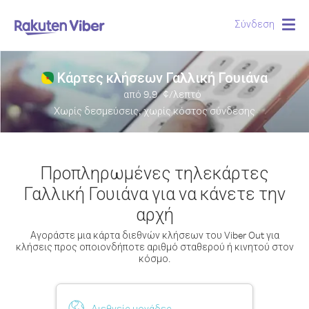
Σύνδεση
Togg
navig
Κάρτες κλήσεων Γαλλική Γουιάνα
από
9.9
¢/λεπτό
Χωρίς δεσμεύσεις, χωρίς κόστος σύνδεσης
Προπληρωμένες τηλεκάρτες
Γαλλική Γουιάνα για να κάνετε την
αρχή
Αγοράστε μια κάρτα διεθνών κλήσεων του Viber Out για
κλήσεις προς οποιονδήποτε αριθμό σταθερού ή κινητού στον
κόσμο.
Διεθνείς μονάδες