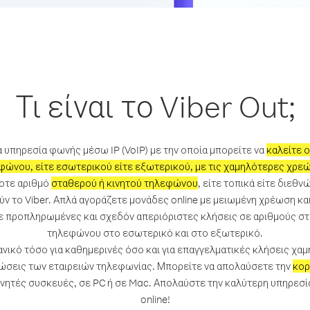
Τι είναι το Viber Out;
ια υπηρεσία φωνής μέσω IP (VoIP) με την οποία μπορείτε να
καλείτε 
φώνου, είτε εσωτερικού είτε εξωτερικού, με τις χαμηλότερες χρεώ
οτε αριθμό
σταθερού ή κινητού τηλεφώνου
, είτε τοπικά είτε διεθ
ν το Viber. Απλά αγοράζετε μονάδες online με μειωμένη χρέωση κα
ε προπληρωμένες και σχεδόν απεριόριστες κλήσεις σε αριθμούς στ
τηλεφώνου στο εσωτερικό και στο εξωτερικό.
ιδανικό τόσο για καθημερινές όσο και για επαγγελματικές κλήσεις χα
ώσεις των εταιρειών τηλεφωνίας. Μπορείτε να απολαύσετε την
κορ
ινητές συσκευές, σε PC ή σε Mac. Απολαύστε την καλύτερη υπηρε
online!