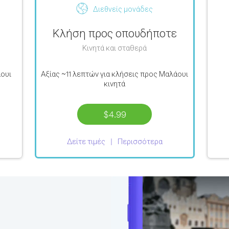
Διεθνείς μονάδες
Κλήση προς οπουδήποτε
Κινητά και σταθερά
ουι
Αξίας
~11 λεπτών
για κλήσεις προς Μαλάουι
κινητά
$4.99
Δείτε τιμές
Περισσότερα