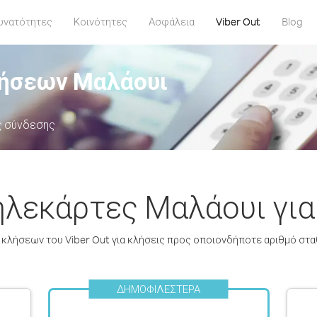
υνατότητες
Κοινότητες
Ασφάλεια
Viber Out
Blog
λήσεων Μαλάουι
ς σύνδεσης
εκάρτες Μαλάουι για 
 κλήσεων του Viber Out για κλήσεις προς οποιονδήποτε αριθμό στα
ΔΗΜΟΦΙΛΈΣΤΕΡΑ