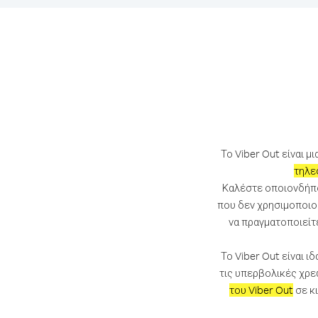
Το Viber Out είναι μ
τηλε
Καλέστε οποιονδήπ
που δεν χρησιμοποιού
να πραγματοποιείτ
Το Viber Out είναι 
τις υπερβολικές χρε
του Viber Out
σε κ