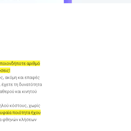
οποιονδήποτε αριθμό
σεις!
νώς, ακόμη και επαφές
ι έχετε τη δυνατότητα
αθερού και κινητού
μηλού κόστους, χωρίς
υφαία ποιότητα ήχου
σία φθηνών κλήσεων