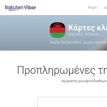
Λήψη
Δ
Κάρτες κ
από
47.5
¢/λεπτό
Χωρίς δεσμεύσεις, χωρίς κόστο
Προπληρωμένες τηλ
Αγοράστε μια κάρτα διεθνών