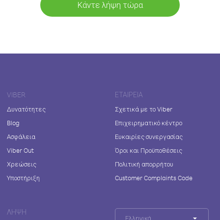
Κάντε λήψη τώρα
VIBER
ΕΤΑΙΡΕΊΑ
Δυνατότητες
Σχετικά με το Viber
Blog
Επιχειρηματικό κέντρο
Ασφάλεια
Ευκαιρίες συνεργασίας
Viber Out
Όροι και Προϋποθέσεις
Χρεώσεις
Πολιτική απορρήτου
Υποστήριξη
Customer Complaints Code
ΛΉΨΗ
Ελληνικά