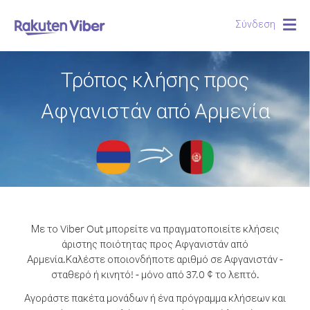
Σύνδεση
Togg
navig
Τρόπος κλήσης προς
Αφγανιστάν από Αρμενία
Με το Viber Out μπορείτε να πραγματοποιείτε κλήσεις
άριστης ποιότητας προς Αφγανιστάν από
Αρμενία.
Καλέστε οποιονδήποτε αριθμό σε Αφγανιστάν -
σταθερό ή κινητό! - μόνο από 37.0 ¢ το λεπτό.
Αγοράστε πακέτα μονάδων ή ένα πρόγραμμα κλήσεων και