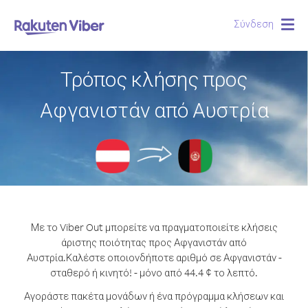
Σύνδεση
Togg
navig
Τρόπος κλήσης προς
Αφγανιστάν από Αυστρία
Με το Viber Out μπορείτε να πραγματοποιείτε κλήσεις
άριστης ποιότητας προς Αφγανιστάν από
Αυστρία.
Καλέστε οποιονδήποτε αριθμό σε Αφγανιστάν -
σταθερό ή κινητό! - μόνο από 44.4 ¢ το λεπτό.
Αγοράστε πακέτα μονάδων ή ένα πρόγραμμα κλήσεων και