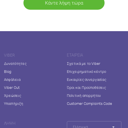
Κάντε λήψη τώρα
VIBER
ΕΤΑΙΡΕΊΑ
Δυνατότητες
Σχετικά με το Viber
Blog
Επιχειρηματικό κέντρο
Ασφάλεια
Ευκαιρίες συνεργασίας
Viber Out
Όροι και Προϋποθέσεις
Χρεώσεις
Πολιτική απορρήτου
Υποστήριξη
Customer Complaints Code
ΛΉΨΗ
Ελληνικά