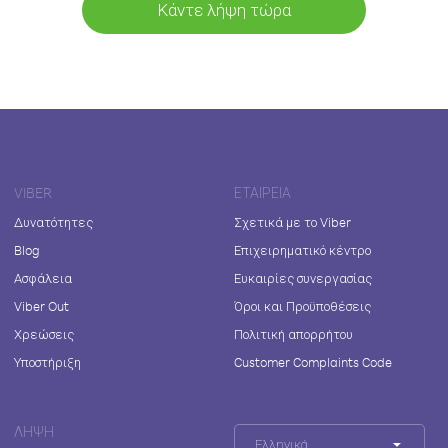
Κάντε λήψη τώρα
VIBER
ΕΤΑΙΡΕΊΑ
Δυνατότητες
Σχετικά με το Viber
Blog
Επιχειρηματικό κέντρο
Ασφάλεια
Ευκαιρίες συνεργασίας
Viber Out
Όροι και Προϋποθέσεις
Χρεώσεις
Πολιτική απορρήτου
Υποστήριξη
Customer Complaints Code
ΛΉΨΗ
Ελληνικά