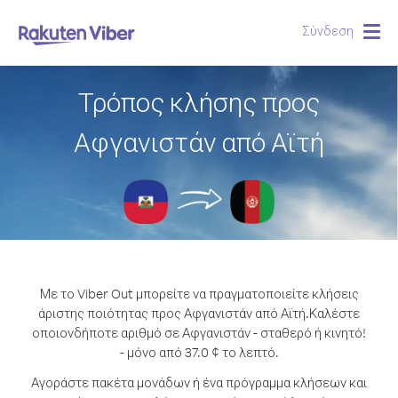
Σύνδεση
Togg
navig
Τρόπος κλήσης προς
Αφγανιστάν από Αϊτή
Με το Viber Out μπορείτε να πραγματοποιείτε κλήσεις
άριστης ποιότητας προς Αφγανιστάν από Αϊτή.
Καλέστε
οποιονδήποτε αριθμό σε Αφγανιστάν - σταθερό ή κινητό!
- μόνο από 37.0 ¢ το λεπτό.
Αγοράστε πακέτα μονάδων ή ένα πρόγραμμα κλήσεων και