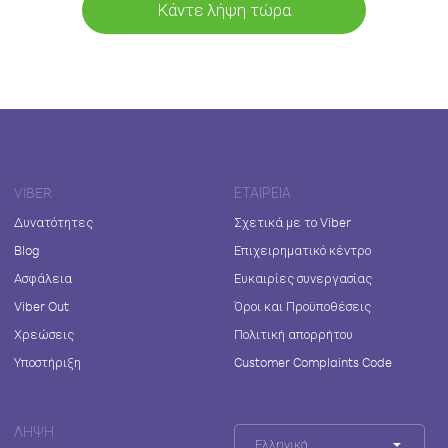
Κάντε λήψη τώρα
VIBER
ΕΤΑΙΡΕΊΑ
Δυνατότητες
Σχετικά με το Viber
Blog
Επιχειρηματικό κέντρο
Ασφάλεια
Ευκαιρίες συνεργασίας
Viber Out
Όροι και Προϋποθέσεις
Χρεώσεις
Πολιτική απορρήτου
Υποστήριξη
Customer Complaints Code
ΛΉΨΗ
Ελληνικά