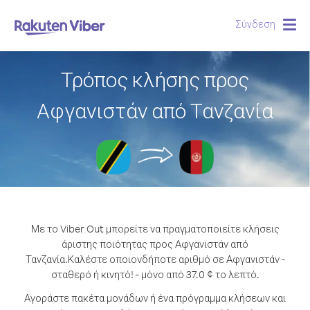
Σύνδεση
Togg
navig
Τρόπος κλήσης προς
Αφγανιστάν από Τανζανία
Με το Viber Out μπορείτε να πραγματοποιείτε κλήσεις
άριστης ποιότητας προς Αφγανιστάν από
Τανζανία.
Καλέστε οποιονδήποτε αριθμό σε Αφγανιστάν -
σταθερό ή κινητό! - μόνο από 37.0 ¢ το λεπτό.
Αγοράστε πακέτα μονάδων ή ένα πρόγραμμα κλήσεων και