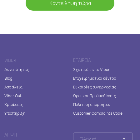
Κάντε λήψη τώρα
VIBER
ΕΤΑΙΡΕΊΑ
Δυνατότητες
Σχετικά με το Viber
Blog
Επιχειρηματικό κέντρο
Ασφάλεια
Ευκαιρίες συνεργασίας
Viber Out
Όροι και Προϋποθέσεις
Χρεώσεις
Πολιτική απορρήτου
Υποστήριξη
Customer Complaints Code
ΛΉΨΗ
Ελληνικά