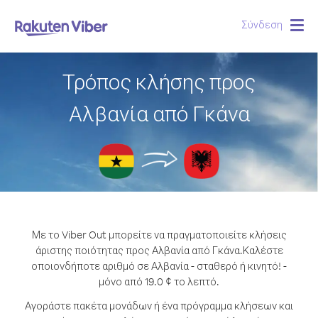
Σύνδεση
Togg
navig
Τρόπος κλήσης προς
Αλβανία από Γκάνα
Με το Viber Out μπορείτε να πραγματοποιείτε κλήσεις
άριστης ποιότητας προς Αλβανία από Γκάνα.
Καλέστε
οποιονδήποτε αριθμό σε Αλβανία - σταθερό ή κινητό! -
μόνο από 19.0 ¢ το λεπτό.
Αγοράστε πακέτα μονάδων ή ένα πρόγραμμα κλήσεων και