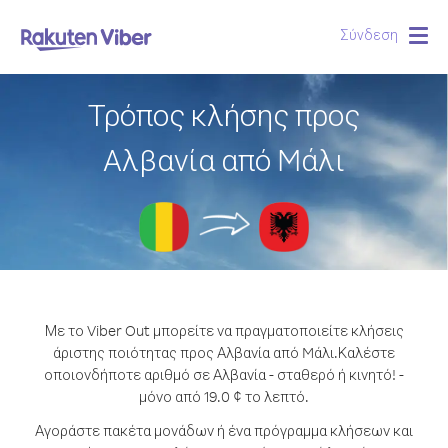
Σύνδεση
Togg
navig
Τρόπος κλήσης προς
Αλβανία από Mάλι
Με το Viber Out μπορείτε να πραγματοποιείτε κλήσεις
άριστης ποιότητας προς Αλβανία από Mάλι.
Καλέστε
οποιονδήποτε αριθμό σε Αλβανία - σταθερό ή κινητό! -
μόνο από 19.0 ¢ το λεπτό.
Αγοράστε πακέτα μονάδων ή ένα πρόγραμμα κλήσεων και