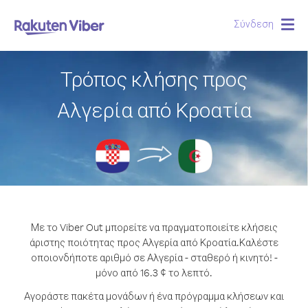
Σύνδεση
Togg
navig
Τρόπος κλήσης προς
Αλγερία από Κροατία
Με το Viber Out μπορείτε να πραγματοποιείτε κλήσεις
άριστης ποιότητας προς Αλγερία από Κροατία.
Καλέστε
οποιονδήποτε αριθμό σε Αλγερία - σταθερό ή κινητό! -
μόνο από 16.3 ¢ το λεπτό.
Αγοράστε πακέτα μονάδων ή ένα πρόγραμμα κλήσεων και