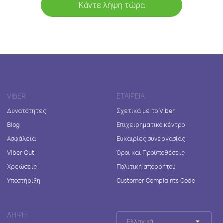
Κάντε λήψη τώρα
VIBER
ΕΤΑΙΡΕΊΑ
Δυνατότητες
Σχετικά με το Viber
Blog
Επιχειρηματικό κέντρο
Ασφάλεια
Ευκαιρίες συνεργασίας
Viber Out
Όροι και Προϋποθέσεις
Χρεώσεις
Πολιτική απορρήτου
Υποστήριξη
Customer Complaints Code
ΛΉΨΗ
Ελληνικά