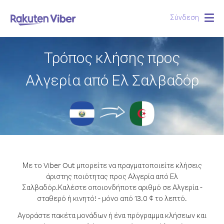
Σύνδεση
Togg
navig
Τρόπος κλήσης προς
Αλγερία από Ελ Σαλβαδόρ
Με το Viber Out μπορείτε να πραγματοποιείτε κλήσεις
άριστης ποιότητας προς Αλγερία από Ελ
Σαλβαδόρ.
Καλέστε οποιονδήποτε αριθμό σε Αλγερία -
σταθερό ή κινητό! - μόνο από 13.0 ¢ το λεπτό.
Αγοράστε πακέτα μονάδων ή ένα πρόγραμμα κλήσεων και