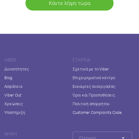
Κάντε λήψη τώρα
VIBER
ΕΤΑΙΡΕΊΑ
Δυνατότητες
Σχετικά με το Viber
Blog
Επιχειρηματικό κέντρο
Ασφάλεια
Ευκαιρίες συνεργασίας
Viber Out
Όροι και Προϋποθέσεις
Χρεώσεις
Πολιτική απορρήτου
Υποστήριξη
Customer Complaints Code
ΛΉΨΗ
Ελληνικά