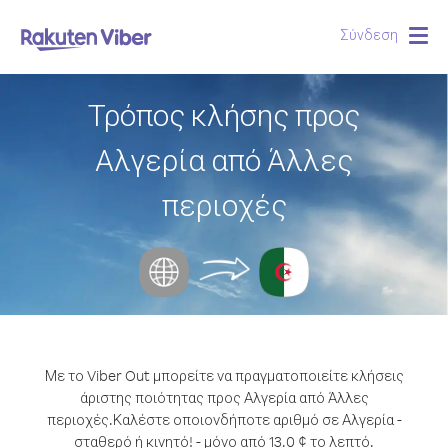
Σύνδεση
Togg
navig
Τρόπος κλήσης προς
Αλγερία από Άλλες
περιοχές
Με το Viber Out μπορείτε να πραγματοποιείτε κλήσεις
άριστης ποιότητας προς Αλγερία από Άλλες
περιοχές.
Καλέστε οποιονδήποτε αριθμό σε Αλγερία -
σταθερό ή κινητό! - μόνο από 13.0 ¢ το λεπτό.