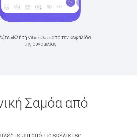
έξτε «Κλήση Viber Out» από την κεφαλίδα
της συνομιλίας
νική Σαμόα από
ιλέξτε μία από τις ευέλικτες