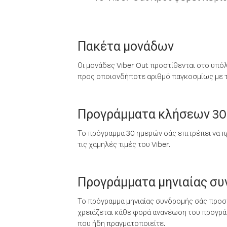
Πακέτα μονάδων
Οι μονάδες Viber Out προστίθενται στο υπό
προς οποιονδήποτε αριθμό παγκοσμίως με τι
Προγράμματα κλήσεων 30
Το πρόγραμμα 30 ημερών σάς επιτρέπει να π
τις χαμηλές τιμές του Viber.
Προγράμματα μηνιαίας σ
Το πρόγραμμα μηνιαίας συνδρομής σάς προσφ
χρειάζεται κάθε φορά ανανέωση του προγράμ
που ήδη πραγματοποιείτε.