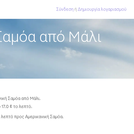
Σύνδεση
ή
Δημιουργία λογαριασμού
Σαμόα από Mάλι
νική Σαμόα από Mάλι.
17.0 ¢ το λεπτό.
 λεπτό προς Αμερικανική Σαμόα.