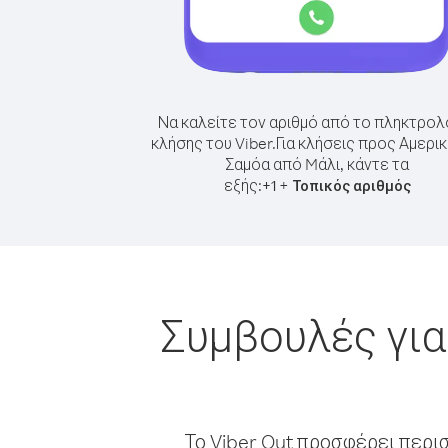
Να καλείτε τον αριθμό από το πληκτρολ
κλήσης του Viber.
Για κλήσεις προς Αμερικ
Σαμόα από Mάλι, κάντε τα
εξής:
+
+
1
Τοπικός αριθμός
Συμβουλές για
Το Viber Out προσφέρει περι