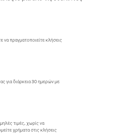
τε να πραγματοποιείτε κλήσεις
ας για διάρκεια 30 ημερών με
μηλές τιμές, χωρίς να
μείτε χρήματα στις κλήσεις