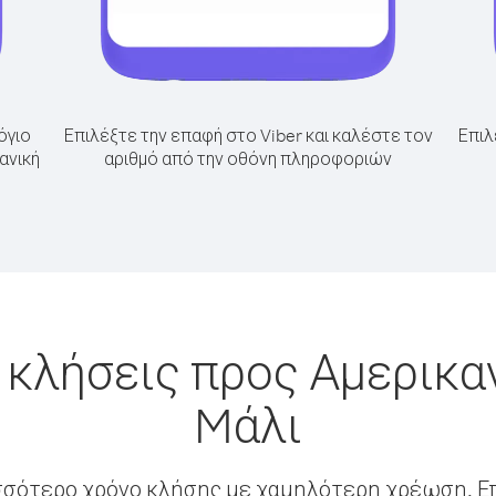
όγιο
Επιλέξτε την επαφή στο Viber και καλέστε τον
Επιλ
ανική
αριθμό από την οθόνη πληροφοριών
 κλήσεις προς Αμερικα
Mάλι
σσότερο χρόνο κλήσης με χαμηλότερη χρέωση. Επ