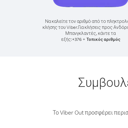
Να καλείτε τον αριθμό από το πληκτρολ
κλήσης του Viber.
Για κλήσεις προς Ανδόρ
Μπανγκλαντές, κάντε τα
εξής:
+
+
376
Τοπικός αριθμός
Συμβουλέ
Το Viber Out προσφέρει περι