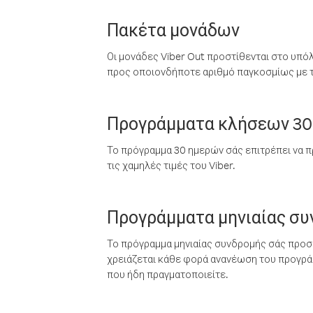
Πακέτα μονάδων
Οι μονάδες Viber Out προστίθενται στο υπό
προς οποιονδήποτε αριθμό παγκοσμίως με τι
Προγράμματα κλήσεων 30
Το πρόγραμμα 30 ημερών σάς επιτρέπει να π
τις χαμηλές τιμές του Viber.
Προγράμματα μηνιαίας σ
Το πρόγραμμα μηνιαίας συνδρομής σάς προσφ
χρειάζεται κάθε φορά ανανέωση του προγράμ
που ήδη πραγματοποιείτε.