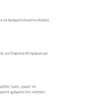
τε να πραγματοποιείτε κλήσεις
ας για διάρκεια 30 ημερών με
μηλές τιμές, χωρίς να
μείτε χρήματα στις κλήσεις