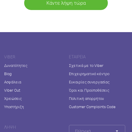
Κάντε λήψη τώρα
VIBER
ΕΤΑΙΡΕΊΑ
Δυνατότητες
Σχετικά με το Viber
Blog
Επιχειρηματικό κέντρο
Ασφάλεια
Ευκαιρίες συνεργασίας
Viber Out
Όροι και Προϋποθέσεις
Χρεώσεις
Πολιτική απορρήτου
Υποστήριξη
Customer Complaints Code
ΛΉΨΗ
Ελληνικά