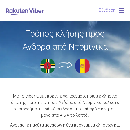
Σύνδεση
Togg
navig
Τρόπος κλήσης προς
Ανδόρα από Ντομίνικα
Με το Viber Out μπορείτε να πραγματοποιείτε κλήσεις
άριστης ποιότητας προς Ανδόρα από Ντομίνικα.
Καλέστε
οποιονδήποτε αριθμό σε Ανδόρα - σταθερό ή κινητό! -
μόνο από 4.5 ¢ το λεπτό.
Αγοράστε πακέτα μονάδων ή ένα πρόγραμμα κλήσεων και