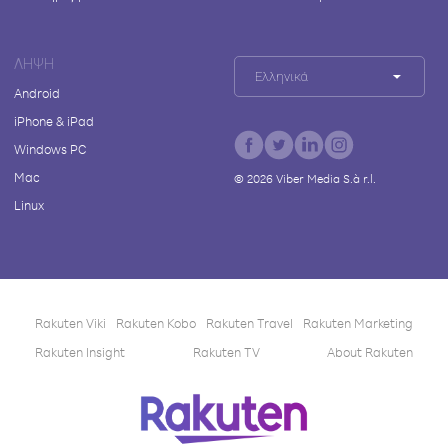
ΛΉΨΗ
Ελληνικά
Android
iPhone & iPad
Windows PC
Mac
©
2026
Viber Media S.à r.l.
Linux
Rakuten Viki
Rakuten Kobo
Rakuten Travel
Rakuten Marketing
Rakuten Insight
Rakuten TV
About Rakuten