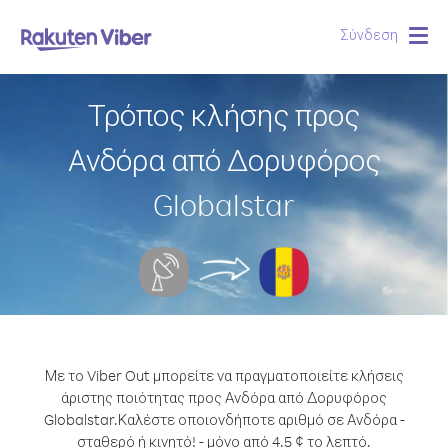
Σύνδεση
Togg
navig
Τρόπος κλήσης προς
Ανδόρα από Δορυφόρος
Globalstar
Με το Viber Out μπορείτε να πραγματοποιείτε κλήσεις
άριστης ποιότητας προς Ανδόρα από Δορυφόρος
Globalstar.
Καλέστε οποιονδήποτε αριθμό σε Ανδόρα -
σταθερό ή κινητό! - μόνο από 4.5 ¢ το λεπτό.