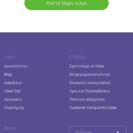
Κάντε λήψη τώρα
VIBER
ΕΤΑΙΡΕΊΑ
Δυνατότητες
Σχετικά με το Viber
Blog
Επιχειρηματικό κέντρο
Ασφάλεια
Ευκαιρίες συνεργασίας
Viber Out
Όροι και Προϋποθέσεις
Χρεώσεις
Πολιτική απορρήτου
Υποστήριξη
Customer Complaints Code
ΛΉΨΗ
Ελληνικά