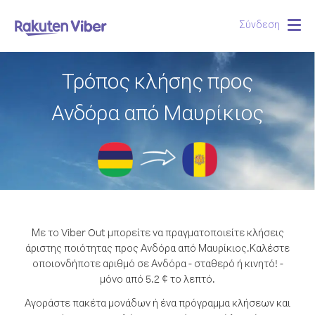
Σύνδεση
Togg
navig
Τρόπος κλήσης προς
Ανδόρα από Μαυρίκιος
Με το Viber Out μπορείτε να πραγματοποιείτε κλήσεις
άριστης ποιότητας προς Ανδόρα από Μαυρίκιος.
Καλέστε
οποιονδήποτε αριθμό σε Ανδόρα - σταθερό ή κινητό! -
μόνο από 5.2 ¢ το λεπτό.
Αγοράστε πακέτα μονάδων ή ένα πρόγραμμα κλήσεων και