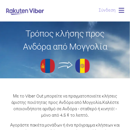
Σύνδεση
Togg
navig
Τρόπος κλήσης προς
Ανδόρα από Μογγολία
Με το Viber Out μπορείτε να πραγματοποιείτε κλήσεις
άριστης ποιότητας προς Ανδόρα από Μογγολία.
Καλέστε
οποιονδήποτε αριθμό σε Ανδόρα - σταθερό ή κινητό! -
μόνο από 4.5 ¢ το λεπτό.
Αγοράστε πακέτα μονάδων ή ένα πρόγραμμα κλήσεων και