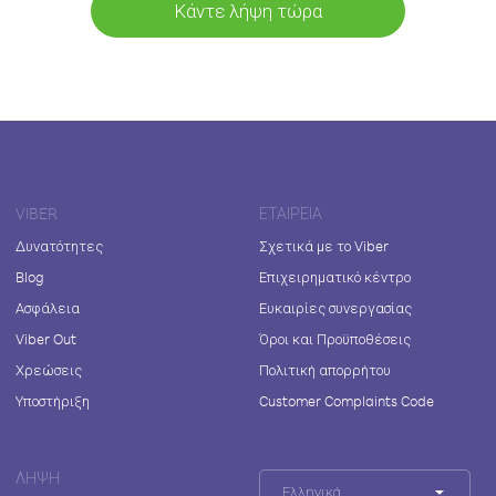
Κάντε λήψη τώρα
VIBER
ΕΤΑΙΡΕΊΑ
Δυνατότητες
Σχετικά με το Viber
Blog
Επιχειρηματικό κέντρο
Ασφάλεια
Ευκαιρίες συνεργασίας
Viber Out
Όροι και Προϋποθέσεις
Χρεώσεις
Πολιτική απορρήτου
Υποστήριξη
Customer Complaints Code
ΛΉΨΗ
Ελληνικά