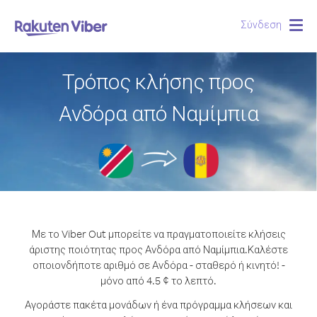
Σύνδεση
Togg
navig
Τρόπος κλήσης προς
Ανδόρα από Ναμίμπια
Με το Viber Out μπορείτε να πραγματοποιείτε κλήσεις
άριστης ποιότητας προς Ανδόρα από Ναμίμπια.
Καλέστε
οποιονδήποτε αριθμό σε Ανδόρα - σταθερό ή κινητό! -
μόνο από 4.5 ¢ το λεπτό.
Αγοράστε πακέτα μονάδων ή ένα πρόγραμμα κλήσεων και