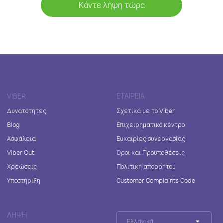
Κάντε λήψη τώρα
VIBER
ΕΤΑΙΡΕΊΑ
Δυνατότητες
Σχετικά με το Viber
Blog
Επιχειρηματικό κέντρο
Ασφάλεια
Ευκαιρίες συνεργασίας
Viber Out
Όροι και Προϋποθέσεις
Χρεώσεις
Πολιτική απορρήτου
Υποστήριξη
Customer Complaints Code
ΛΉΨΗ
Ελληνικά