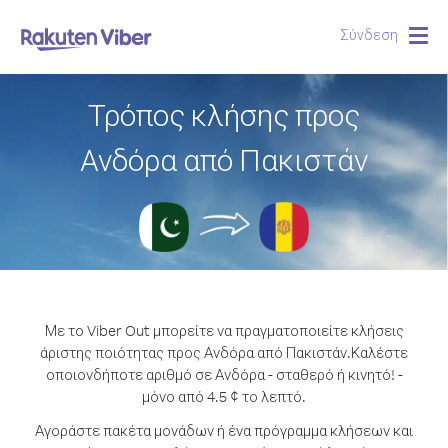
Σύνδεση
Togg
navig
Τρόπος κλήσης προς
Ανδόρα από Πακιστάν
Με το Viber Out μπορείτε να πραγματοποιείτε κλήσεις
άριστης ποιότητας προς Ανδόρα από Πακιστάν.
Καλέστε
οποιονδήποτε αριθμό σε Ανδόρα - σταθερό ή κινητό! -
μόνο από 4.5 ¢ το λεπτό.
Αγοράστε πακέτα μονάδων ή ένα πρόγραμμα κλήσεων και