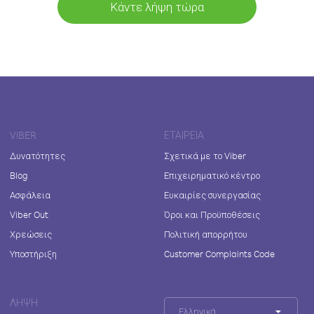
Κάντε λήψη τώρα
VIBER
ΕΤΑΙΡΕΊΑ
Δυνατότητες
Σχετικά με το Viber
Blog
Επιχειρηματικό κέντρο
Ασφάλεια
Ευκαιρίες συνεργασίας
Viber Out
Όροι και Προϋποθέσεις
Χρεώσεις
Πολιτική απορρήτου
Υποστήριξη
Customer Complaints Code
ΛΉΨΗ
Ελληνικά