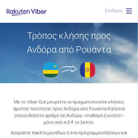
Σύνδεση
Togg
navig
Τρόπος κλήσης προς
Ανδόρα από Ρουάντα
Με το Viber Out μπορείτε να πραγματοποιείτε κλήσεις
άριστης ποιότητας προς Ανδόρα από Ρουάντα.
Καλέστε
οποιονδήποτε αριθμό σε Ανδόρα - σταθερό ή κινητό! -
μόνο από 4.5 ¢ το λεπτό.
Αγοράστε πακέτα μονάδων ή ένα πρόγραμμα κλήσεων και