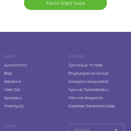
Κάντε λήψη τώρα
VIBER
ΕΤΑΙΡΕΊΑ
Δυνατότητες
Σχετικά με το Viber
Blog
Επιχειρηματικό κέντρο
Ασφάλεια
Ευκαιρίες συνεργασίας
Viber Out
Όροι και Προϋποθέσεις
Χρεώσεις
Πολιτική απορρήτου
Υποστήριξη
Customer Complaints Code
ΛΉΨΗ
Ελληνικά