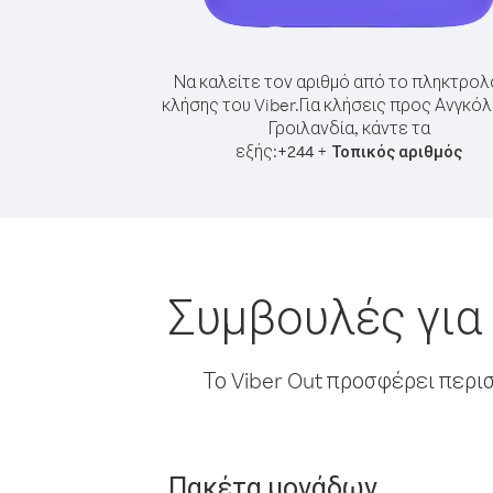
Να καλείτε τον αριθμό από το πληκτρολ
κλήσης του Viber.
Για κλήσεις προς Ανγκό
Γροιλανδία, κάντε τα
εξής:
+
+
244
Τοπικός αριθμός
Συμβουλές για
Το Viber Out προσφέρει περι
Πακέτα μονάδων