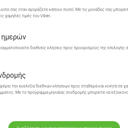
λοιπό σας όταν αγοράζετε κάποιο ποσό. Με τις μονάδες σας μπορεί
ς χαμηλές τιμές του Viber.
 ημερών
ραγματοποιείτε διεθνείς κλήσεις προς προορισμούς της επιλογής σ
υνδρομής
έρει την ευελιξία διεθνών κλήσεων προς σταθερά και κινητά σε χα
ματος. Με το πρόγραμμα μηνιαίας συνδρομής μπορείτε να εξοικονο
Αναζήτηση για περισσότερους προορισμούς