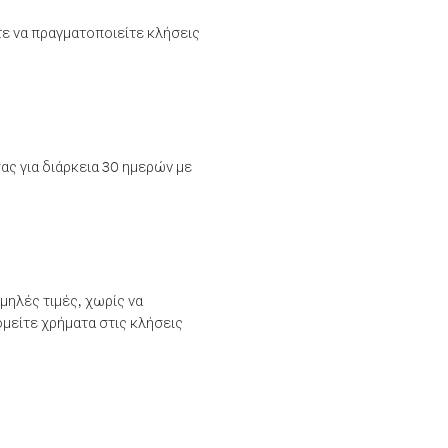
τε να πραγματοποιείτε κλήσεις
ας για διάρκεια 30 ημερών με
μηλές τιμές, χωρίς να
μείτε χρήματα στις κλήσεις