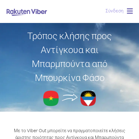
Σύνδεση
Togg
navig
Τρόπος κλήσης προς
Αντίγκουα και
Μπαρμπούντα από
Μπουρκίνα Φάσο
Με το Viber Out μπορείτε να πραγματοποιείτε κλήσεις
άριστης ποιότητας προς Αντίγκουα και Μπαρμπούντα