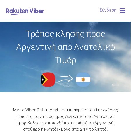
Σύνδεση
Togg
navig
Τρόπος κλήσης προς
Αργεντινή από Ανατολικό
Τιμόρ
Με το Viber Out μπορείτε να πραγματοποιείτε κλήσεις
άριστης ποιότητας προς Αργεντινή από Ανατολικό
Τιμόρ.
Καλέστε οποιονδήποτε αριθμό σε Αργεντινή -
σταθερό ή κινητό! - μόνο από 2.1 ¢ το λεπτό.