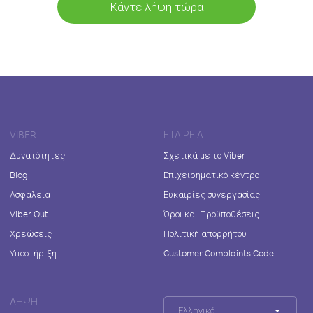
Κάντε λήψη τώρα
VIBER
ΕΤΑΙΡΕΊΑ
Δυνατότητες
Σχετικά με το Viber
Blog
Επιχειρηματικό κέντρο
Ασφάλεια
Ευκαιρίες συνεργασίας
Viber Out
Όροι και Προϋποθέσεις
Χρεώσεις
Πολιτική απορρήτου
Υποστήριξη
Customer Complaints Code
ΛΉΨΗ
Ελληνικά