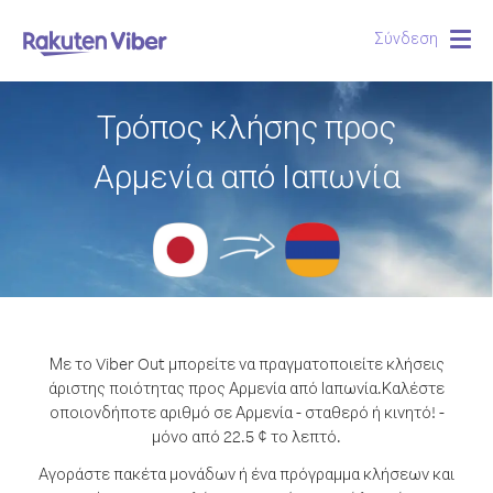
Σύνδεση
Togg
navig
Τρόπος κλήσης προς
Αρμενία από Ιαπωνία
Με το Viber Out μπορείτε να πραγματοποιείτε κλήσεις
άριστης ποιότητας προς Αρμενία από Ιαπωνία.
Καλέστε
οποιονδήποτε αριθμό σε Αρμενία - σταθερό ή κινητό! -
μόνο από 22.5 ¢ το λεπτό.
Αγοράστε πακέτα μονάδων ή ένα πρόγραμμα κλήσεων και